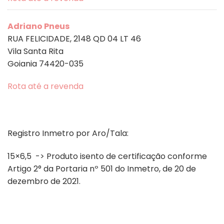
Adriano Pneus
RUA FELICIDADE, 2148 QD 04 LT 46
Vila Santa Rita
Goiania 74420-035
Rota até a revenda
100 Limit’s Car Center
AV INDEPENDENCIA 5534
Registro Inmetro por Aro/Tala:
St. Bueno
Goiania 74070-010
15×6,5 -> Produto isento de certificação conforme
Artigo 2° da Portaria nº 501 do Inmetro, de 20 de
Rota até a revenda
dezembro de 2021.
Drift Pneus
RUA 2, S/N Q-05 LT-06-07