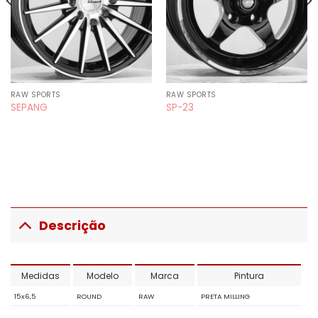
RAW SPORTS
RAW SPORTS
SEPANG
SP-23
Descrição
Medidas
Modelo
Marca
Pintura
15x6,5
ROUND
RAW
PRETA MILLING