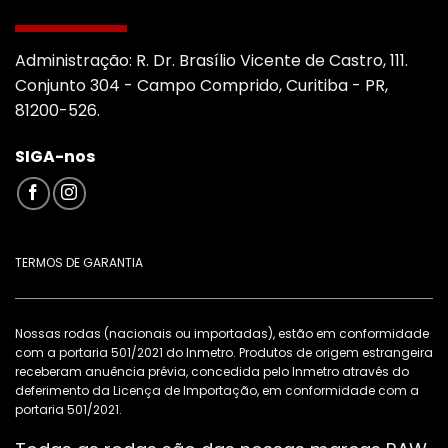
Aliança Pneu e Roda
RUA JOSE NETO PARANHOS 814,QUADRA 30 - LOTE
Administração: R. Dr. Brasílio Vicente de Castro, 111.
27
Conjunto 304 - Campo Comprido, Curitiba - PR,
Jundiaí
81200-526.
Anápolis 75110-750
SIGA-nos
Rota até a revenda
Leo Rodas
Rua PB 13, s/n Q21 L52
TERMOS DE GARANTIA
Parque Brasilia 2A Etapa
Anápolis 75093-705
Nossas rodas (nacionais ou importadas), estão em conformidade
Rota até a revenda
com a portaria 501/2021 do Inmetro. Produtos de origem estrangeira
receberam anuência prévia, concedida pelo Inmetro através do
deferimento da Licença de Importação, em conformidade com a
Centro Automotivos Brothers
portaria 501/2021.
QUADRA 44 CONJUNTO B